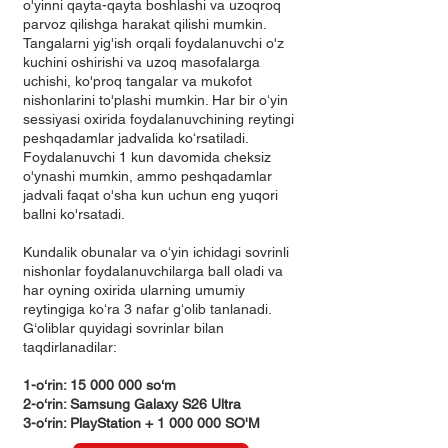
o'yinni qayta-qayta boshlashi va uzoqroq
parvoz qilishga harakat qilishi mumkin.
Tangalarni yig'ish orqali foydalanuvchi o'z
kuchini oshirishi va uzoq masofalarga
uchishi, ko'proq tangalar va mukofot
nishonlarini to'plashi mumkin. Har bir oʻyin
sessiyasi oxirida foydalanuvchining reytingi
peshqadamlar jadvalida koʻrsatiladi.
Foydalanuvchi 1 kun davomida cheksiz
o'ynashi mumkin, ammo peshqadamlar
jadvali faqat o'sha kun uchun eng yuqori
ballni ko'rsatadi.
Kundalik obunalar va oʻyin ichidagi sovrinli
nishonlar foydalanuvchilarga ball oladi va
har oyning oxirida ularning umumiy
reytingiga koʻra 3 nafar gʻolib tanlanadi. ​​​​​​​​​​​​​​​​​​​​​​​​​​​​​
G‘oliblar quyidagi sovrinlar bilan
taqdirlanadilar:
1-o‘rin:
15 000 000
so‘m
2-o‘rin: Samsung Galaxy S26 Ultra
3-o‘rin: PlayStation + 1 000 000 SO'M