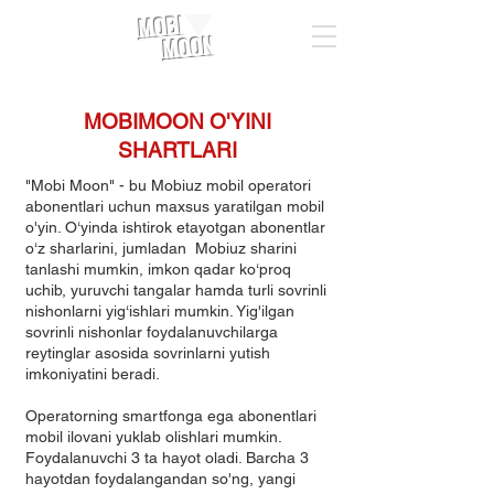
MOBI
MOON
MOBIMOON O'YINI
SHARTLARI
"Mobi Moon" - bu Mobiuz mobil operatori
abonentlari uchun maxsus yaratilgan mobil
o'yin. O‘yinda ishtirok etayotgan abonentlar
o‘z sharlarini, jumladan Mobiuz sharini
tanlashi mumkin, imkon qadar ko‘proq
uchib, yuruvchi tangalar hamda turli sovrinli
nishonlarni yig‘ishlari mumkin. Yig'ilgan
sovrinli nishonlar foydalanuvchilarga
reytinglar asosida sovrinlarni yutish
imkoniyatini beradi.
Operatorning smartfonga ega abonentlari
mobil ilovani yuklab olishlari mumkin. ​
Foydalanuvchi 3 ta hayot oladi. Barcha 3
hayotdan foydalangandan so'ng, yangi