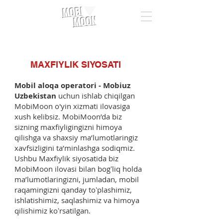
MOBI
MOON
MAXFIYLIK SIYOSATI
Mobil aloqa operatori - Mobiuz
Uzbekistan
uchun ishlab chiqilgan
MobiMoon o'yin xizmati ilovasiga
xush kelibsiz. MobiMoon’da biz
sizning maxfiyligingizni himoya
qilishga va shaxsiy ma’lumotlaringiz
xavfsizligini ta’minlashga sodiqmiz.
Ushbu Maxfiylik siyosatida biz
MobiMoon ilovasi bilan bogʻliq holda
maʼlumotlaringizni, jumladan, mobil
raqamingizni qanday toʻplashimiz,
ishlatishimiz, saqlashimiz va himoya
qilishimiz koʻrsatilgan.