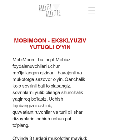
MOBI
MOON
MOBIMOON - EKSKLYUZIV
YUTUQLI O'YIN
MobiMoon - bu faqat Mobiuz
foydalanuvchilari uchun
mo'ljallangan qiziqarli, hayajonli va
mukofotga sazovor o'yin. Qanchalik
ko'p sovrinli ball to'plasangiz,
sovrinlarni yutib olishga shunchalik
yaqinroq bo'lasiz. Uchish
tajribangizni oshirib,
quvvatlantiruvchilar va turli xil shar
dizaynlarini ochish uchun pul
to'plang.
O'yinda 3 turdagi mukofotlar mavjud: