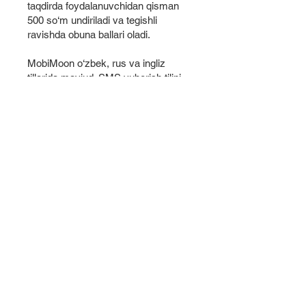
taqdirda foydalanuvchidan qisman
500 so‘m undiriladi va tegishli
ravishda obuna ballari oladi.
MobiMoon o‘zbek, rus va ingliz
tillarida mavjud. SMS yuborish tilini
o'zgartirish uchun rus tili uchun 9800
raqamiga RU, ingliz tili uchun EN
yoki o'zbek tiliga qaytish uchun UZ
raqamini 9800 raqamiga yuborish
kerak.