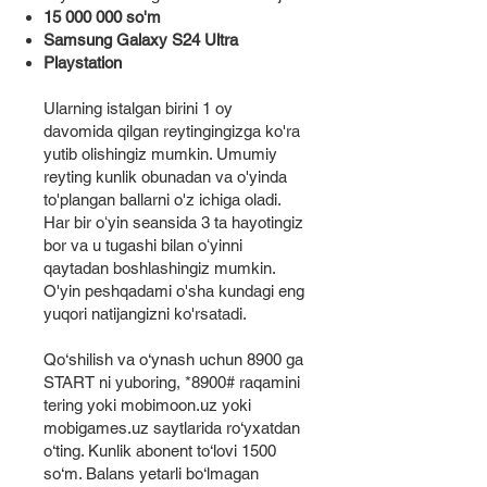
15 000 000
so'm
Samsung Galaxy S24 Ultra
Playstation
Ularning istalgan birini 1 oy
davomida qilgan reytingingizga ko'ra
yutib olishingiz mumkin. Umumiy
reyting kunlik obunadan va o'yinda
to'plangan ballarni o'z ichiga oladi.
Har bir oʻyin seansida 3 ta hayotingiz
bor va u tugashi bilan oʻyinni
qaytadan boshlashingiz mumkin.
O'yin peshqadami o'sha kundagi eng
yuqori natijangizni ko'rsatadi.
Qo‘shilish va o‘ynash uchun 8900 ga
START ni yuboring,
*8900
# raqamini
tering yoki mobimoon.uz yoki
mobigames.uz saytlarida ro‘yxatdan
o‘ting. Kunlik abonent to‘lovi 1500
so‘m. Balans yetarli bo‘lmagan