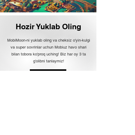
Hozir Yuklab Oling
MobiMoon-ni yuklab oling va cheksiz o'yin-kulgi
va super sovrinlar uchun Mobiuz havo shari
bilan tobora ko'proq uching! Biz har oy 3 ta
g'olibni tanlaymiz!